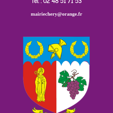
Tél. : 02 48 51 71 53
mairiechery@orange.fr