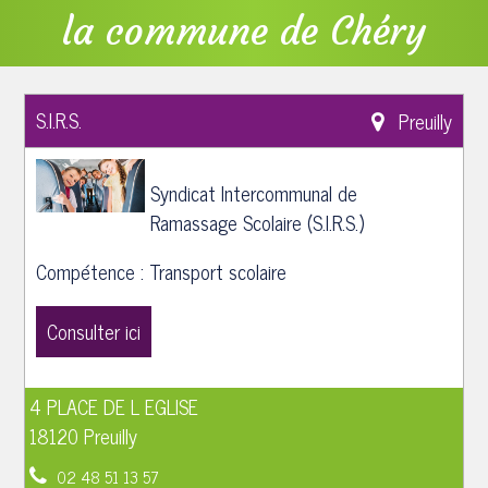
la commune de Chéry
S.I.R.S.
Preuilly
Syndicat Intercommunal de
Ramassage Scolaire (S.I.R.S.)
Compétence : Transport scolaire
Consulter ici
4 PLACE DE L EGLISE
18120 Preuilly
02 48 51 13 57