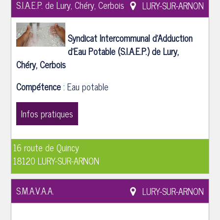
S.I.A.E.P. de Lury, Chéry, Cerbois
LURY-SUR-ARNON
Syndicat Intercommunal d'Adduction
d'Eau Potable (S.I.A.E.P.) de Lury,
Chéry, Cerbois
Compétence
: Eau potable
Infos pratiques
16 route de Quincy
18120 LURY-SUR-ARNON
S.M.A.V.A.A.
LURY-SUR-ARNON