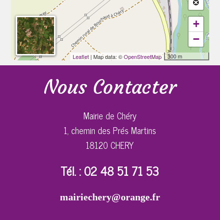
+
−
300 m
Leaflet
| Map data: ©
OpenStreetMap
Nous Contacter
Mairie de Chéry
1, chemin des Prés Martins
18120 CHERY
Tél. : 02 48 51 71 53
mairiechery@orange.fr